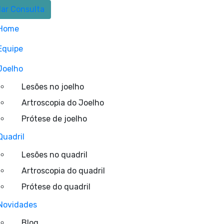
ar Consulta
Home
Equipe
Joelho
Lesões no joelho
Artroscopia do Joelho
Prótese de joelho
Quadril
Lesões no quadril
Artroscopia do quadril
Prótese do quadril
Novidades
Blog