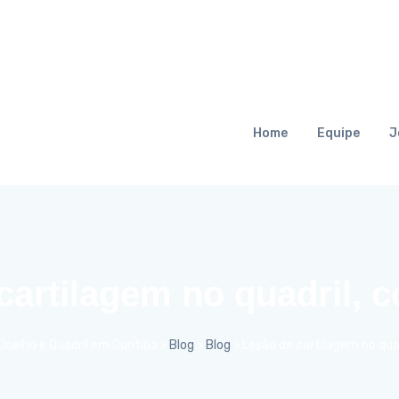
Home
Equipe
J
cartilagem no quadril, c
oelho e Quadril em Curitiba
>
Blog
>
Blog
>
Lesão de cartilagem no qua