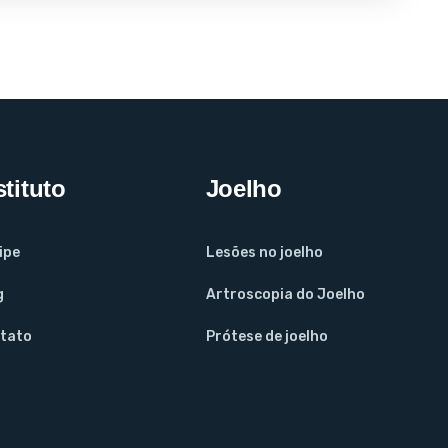
stituto
Joelho
ipe
Lesões no joelho
g
Artroscopia do Joelho
tato
Prótese de joelho