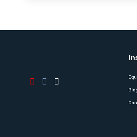
In
Equ
Blo
Con