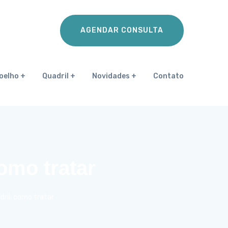
AGENDAR CONSULTA
oelho
Quadril
Novidades
Contato
omo tratar
dril, como tratar