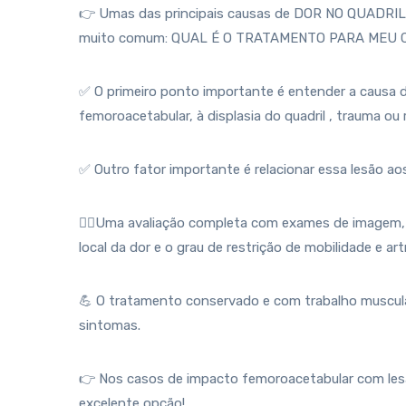
👉 Umas das principais causas de DOR NO QUADRIL é
muito comum: QUAL É O TRATAMENTO PARA MEU 
✅ O primeiro ponto importante é entender a causa d
femoroacetabular, à displasia do quadril , trauma ou
✅ Outro fator importante é relacionar essa lesão a
👨‍⚕️Uma avaliação completa com exames de imagem,
local da dor e o grau de restrição de mobilidade e ar
💪 O tratamento conservado e com trabalho muscular
sintomas.
👉 Nos casos de impacto femoroacetabular com le
excelente opção!