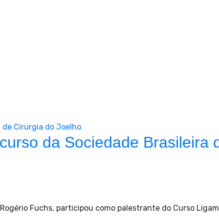
Notícias
Tratamento de Joelho e Quadril em Curitiba
>
Notícias
 de Cirurgia do Joelho
curso da Sociedade Brasileira 
. Rogério Fuchs, participou como palestrante do Curso Ligam