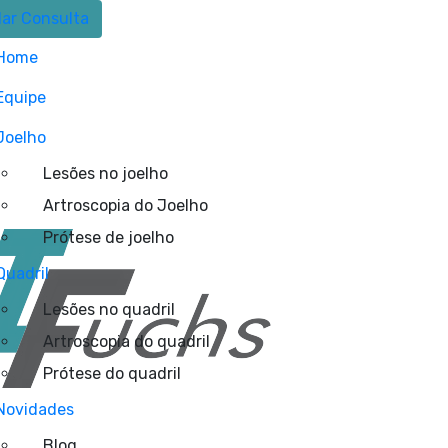
ar Consulta
Home
Equipe
Joelho
Lesões no joelho
Artroscopia do Joelho
Prótese de joelho
Quadril
Lesões no quadril
Artroscopia do quadril
Prótese do quadril
Novidades
Blog