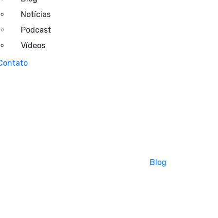
Notícias
Podcast
Vídeos
Contato
Tag:
artrose do joelho
amento de Joelho e Quadril em Curitiba
>
Blog
>
artrose do j