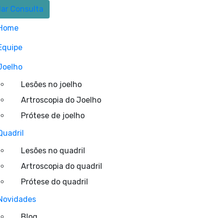
ar Consulta
Home
Equipe
Joelho
Lesões no joelho
Artroscopia do Joelho
Prótese de joelho
Quadril
Lesões no quadril
Artroscopia do quadril
Prótese do quadril
Novidades
Blog