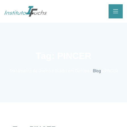
Tag:
PINCER
Tratamento de Joelho e Quadril em Curitiba
>
Blog
>
PINCER