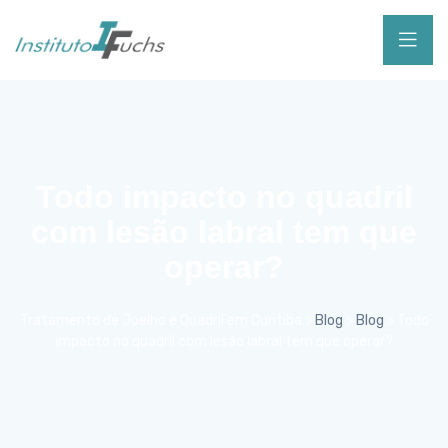
Todo impacto no quadril
com lesão labral tem que
operar?
Tratamento de Joelho e Quadril em Curitiba
>
Blog
>
Blog
>
Todo
impacto no quadril com lesão labral tem que operar?