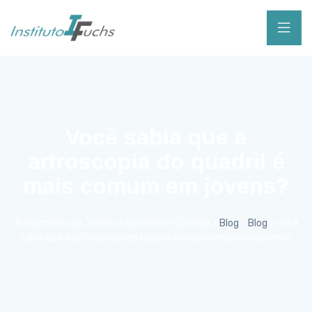
Você sabia que a
artroscopia do quadril é
mais comum em jovens?
Tratamento de Joelho e Quadril em Curitiba
>
Blog
>
Blog
>
Você
sabia que a artroscopia do quadril é mais comum em jovens?