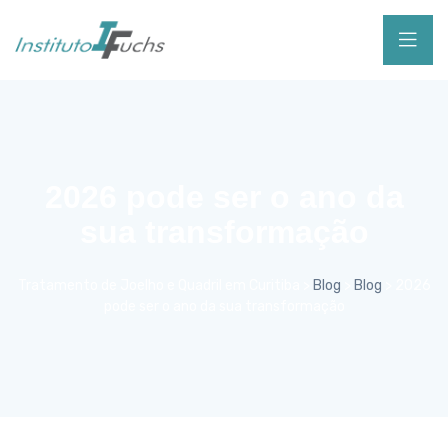
2026 pode ser o ano da
sua transformação
Tratamento de Joelho e Quadril em Curitiba
>
Blog
>
Blog
>
2026
pode ser o ano da sua transformação