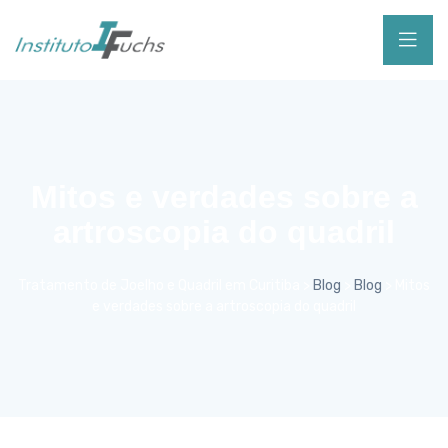
Mitos e verdades sobre a
artroscopia do quadril
Tratamento de Joelho e Quadril em Curitiba
>
Blog
>
Blog
>
Mitos
e verdades sobre a artroscopia do quadril