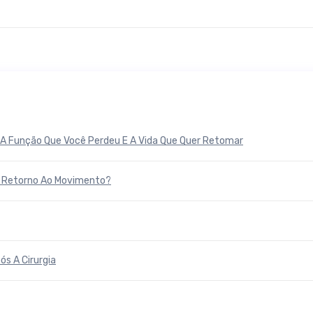
e A Função Que Você Perdeu E A Vida Que Quer Retomar
 E Retorno Ao Movimento?
ós A Cirurgia