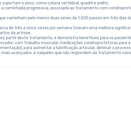
 suportam o peso, como coluna vertebral, quadril e joelho.
 a caminhada progressiva, associada ao tratamento com condroproteto
s que caminham pelo menos duas series de 1.500 passos em três dias
ca de três a cinco vezes por semana tiveram uma melhora significati
eitos da artrose.
fez parte deste tratamento, e demonstra benefícios para os pacient
onservador, com trabalho muscular, medicações condroprotetoras para 
lementação), para aumentar a lubrificação articular, diminuir o process
os mais avançados, e naqueles que não respondem ao tratamento conse