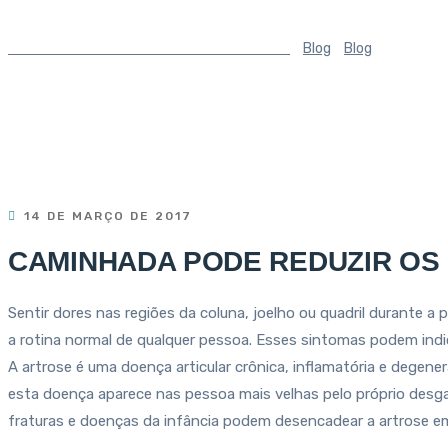
Tratamento de Joelho e Quadril em Curitiba
>
Blog
>
Blog
>
CAMINHAD
14 DE MARÇO DE 2017
CAMINHADA PODE REDUZIR OS
Sentir dores nas regiões da coluna, joelho ou quadril durante a 
a rotina normal de qualquer pessoa. Esses sintomas podem indi
A artrose é uma doença articular crônica, inflamatória e degener
esta doença aparece nas pessoa mais velhas pelo próprio desga
fraturas e doenças da infância podem desencadear a artrose e