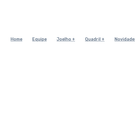
Home
Equipe
Joelho
Quadril
Novidade
DUZIR OS SINTOMAS 