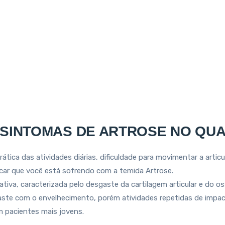
A PODE REDUZIR OS SINTOMAS DE ARTROSE NO QUADRIL
 SINTOMAS DE ARTROSE NO QUA
prática das atividades diárias, dificuldade para movimentar a arti
car que você está sofrendo com a temida Artrose.
ativa, caracterizada pelo desgaste da cartilagem articul
ar e do o
ste com o envelhecimento, porém atividades repetidas de impact
m pacientes mais jovens.