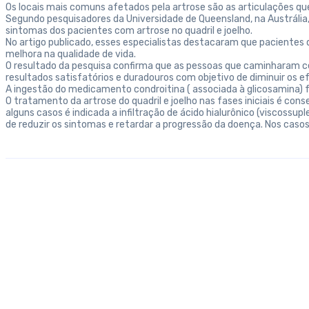
Os locais mais comuns afetados pela artrose são as articulações que
Segundo pesquisadores da Universidade de Queensland, na Austrália,
sintomas dos pacientes com artrose no quadril e joelho.
No artigo publicado, esses especialistas destacaram que paciente
melhora na qualidade de vida.
O resultado da pesquisa confirma que as pessoas que caminharam cer
resultados satisfatórios e duradouros com objetivo de diminuir os ef
A ingestão do medicamento condroitina ( associada à glicosamina) 
O tratamento da artrose do quadril e joelho nas fases iniciais é c
alguns casos é indicada a infiltração de ácido hialurônico (viscossup
de reduzir os sintomas e retardar a progressão da doença. Nos cas