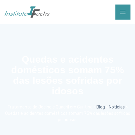
Quedas e acidentes
domésticos somam 75%
das lesões sofridas por
idosos
Tratamento de Joelho e Quadril em Curitiba
>
Blog
>
Notícias
>
Quedas e acidentes domésticos somam 75% das lesões sofridas
por idosos