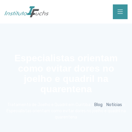
Especialistas orientam
como evitar dores no
joelho e quadril na
quarentena
Tratamento de Joelho e Quadril em Curitiba
>
Blog
>
Notícias
>
Especialistas orientam como evitar dores no joelho e quadril na
quarentena