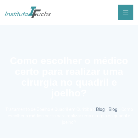
Como escolher o médico
certo para realizar uma
cirurgia no quadril e
joelho?
Tratamento de Joelho e Quadril em Curitiba
>
Blog
>
Blog
>
Como
escolher o médico certo para realizar uma cirurgia no quadril e
joelho?