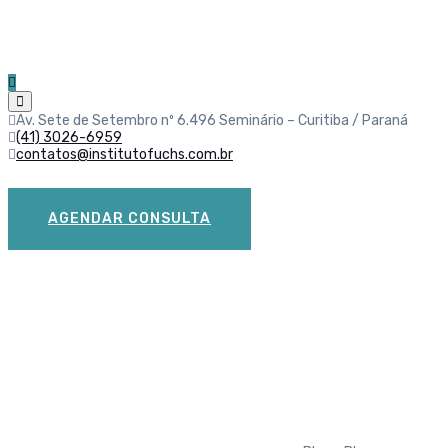
Av. Sete de Setembro nº 6.496 Seminário – Curitiba / Paraná
(41) 3026-6959
contatos@institutofuchs.com.br
AGENDAR CONSULTA
Início do Inverno: 3 di