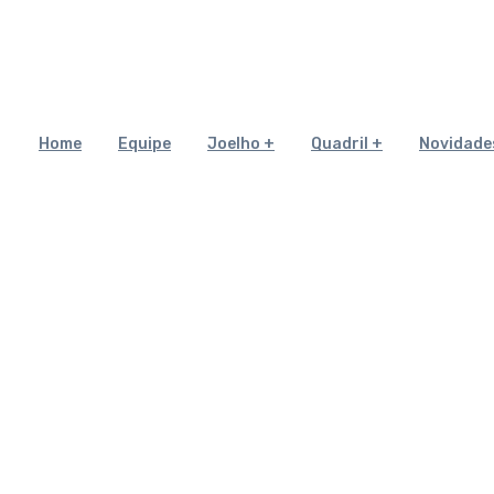
Home
Equipe
Joelho
Quadril
Novidade
cas para cuidar das artic